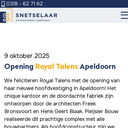
0318 - 62 71 62
Over Snetselaar
Diensten
Wie zijn wij
6
Werken bij
Ons team
Hoofdconstructeur
9 oktober 2025
Projecten
Deelconstructeur
Opening
Royal Talens
Apeldoorn
Nieuws
Expert
Staalengineer
Contact
We feliciteren Royal Talens met de opening van
haar nieuwe hoofdvestiging in Apeldoorn! Het
Offerte aanvragen
chique kantoor en de doordachte fabriek zijn
ontworpen door de architecten Freek
Bronsvoort en Henk Geert Blaak. Pleijsier Bouw
realiseerde dit prachtige complex met alle
bouwpartners. Als hoofdconstructeur zijn we