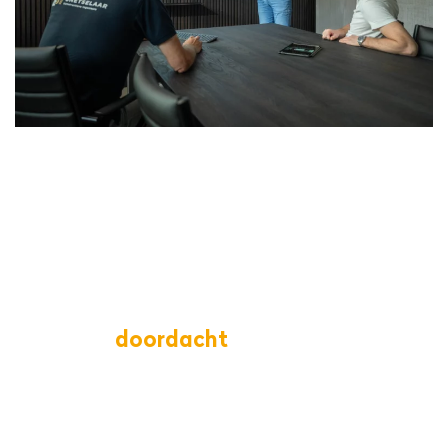
We gaan
doordacht
te werk
Alles wat we doen is maatwerk en tot in de
puntjes uitgedacht. We vragen ons altijd af hoe
we het slimmer en efficiënter kunnen doen en