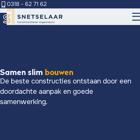
0318 - 62 71 62
Over Snetselaar
Diensten
Wie zijn wij
6
Werken bij
Ons team
Hoofdconstructeur
Projecten
Deelconstructeur
Samen slim
bouwen
Nieuws
Expert
De beste constructies ontstaan door een
Staalengineer
Contact
doordachte aanpak en goede
samenwerking.
Offerte aanvragen